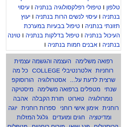
טלפון
I
טיפולי רפלקסולוגיה בנתניה
I
עיסוי
בנתניה
I
עיסוי לנשים הרות בנתניה
I
יעוץ
תזונתי בנתניה
I
טיפול בבעיות במערכת
העיכול בנתניה
I
טיפול בדלקות בנתניה
I
טוינה
בנתניה
I
אבנים חמות בנתניה
I
רפואה משלימה
העצמה והגשמה עצמית
רוחניות
אלטרנטיבלי COLLEGE
כל מה
שרצית לדעת על...
אסטרולוגיה
הורוסוקפ
שנתי
מטפלים ברפואה משלימה
מיסטיקה
נומרולוגיה
טארוט
תורת הקבלה
אהבה
רוחנית
אימון אישי רוחני
ספרות רוחנית
יוגה
ומדיטציה
חגים ומועדים
גלגל המזלות
קריסטלים
פנג שואי
מורים רוחניים
מטפלים