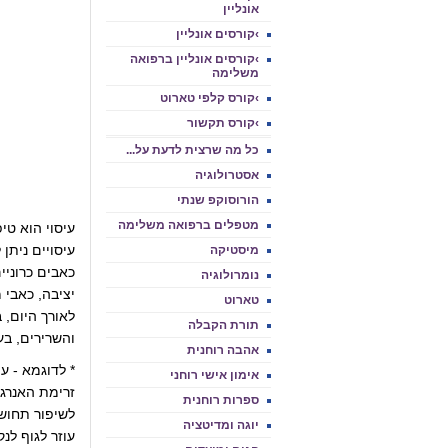
אונליין
›קורסים אונליין
›קורסים אונליין ברפואה
משלימה
›קורס קלפי טארוט
›קורס תקשור
כל מה שרצית לדעת על...
אסטרולוגיה
הורוסוקפ שנתי
מטפלים ברפואה משלימה
עיסוי הוא טיפ
עיסויים ניתן
מיסטיקה
כאבים כרוניי
נומרולוגיה
יציבה, כאבי 
טארוט
לאורך היום, 
תורת הקבלה
והשרירים, בעי
אהבה רוחנית
* לדוגמא - ע
אימון אישי רוחני
זרימת האנרגי
ספרות רוחנית
לשיפור תחוש
יוגה ומדיטציה
עוזר לגוף לנ