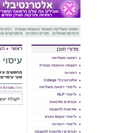
רפואה משלימה
העצמה והגשמה עצמית
רוחניות
אינדקס מטפלים
מורים רוחניים
מיסטיקנים מו
ראשי
»
המ
מדורי תוכן
עיסוי 
רפואה משלימה
העצמה והגשמה עצמית
מחפשים עיסו
רוחניות
סוגי עיסויים
אלטרנטיבלי College
›לימודי רפואה משלימה
מאת
מערכת ה
›לימודי NLP
לקבלת יעוץ איש
›קורסים וסדנאות
›סדנאות להעצמה
›לימודי אקסס בארס
›לימודי רוחניות
›קורסים / סדנאות להעצמה