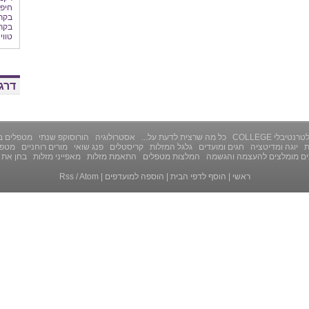
חיפ
בקרי
בקרי
טווי
דרג 
רנטיבלי COLLEGE
כל מה שרצית לדעת על...
אסטרולוגיה
הורוסוקפ שנתי
מטפלים ב
ת
יוגה ומדיטציה
חגים ומועדים
גלגל המזלות
קריסטלים
פנג שואי
מורים רוחניים
מטפל
ים מומלצים להעצמה והגשמה
המלצות מטפלים
התאמת מזלות
מאפייני מזלות
בחן את 
ראשי
|
הוסף לדפי הבית
|
הוספה למועדפים
|
Atom
/
Rss