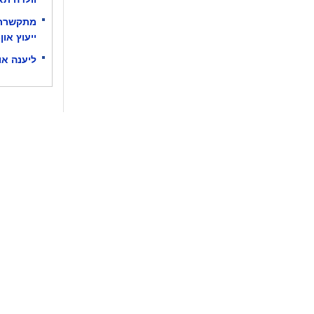
מתקשרת 
ייעוץ און-
ליענה אובר