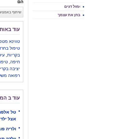
הם
›מזל דגים
שיתוף באמצעו
בחן את עצמך
עוד באותו
טווינא מטפ
טיפול בחרד
בקריות
,
עיס
חיפה
,
טיפו
יציבה בקרי
רפואה משל
עוד ב המ
טל אלפנד
אצל ילדי
ולריה פו
וולדה תא