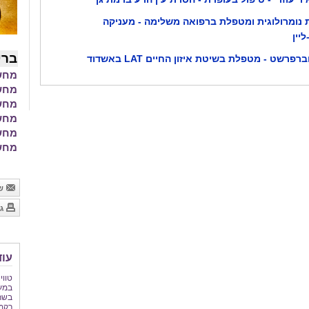
נומרולוגית ומטפלת ברפואה משלימה - מעניקה
ליין
ברי
פרשט - מטפלת בשיטת איזון החיים LAT באשדוד
מחשב
מחשבון BMI 
מחשב
מחשב
מחשב
מחשב
של
גר
עוד
טווי
במע
בשרי
רקמ