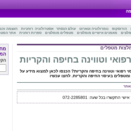
הורוסקופ
נומרולוגיה
ו
טארוט
עולם הנסתר
אסטרולוגיה
רוחניות
העצמה והג
מלצים
מאמנים אישיים מומלצים
מטפלים מומלצים
ספרות רוחנית
אתר המטפ
לצות מטפלים
מחפ
המט
רפואי וטווינה בחיפה והקריות
הקל
י רפואי וטווינה בחיפה והקריות? הכנסו לכאן למצוא מידע על
 ומטפלים בעיסוי החיפה והקריות. לחצו עכשיו
אתר
י התקשרו בכל שעה: 072-2285801