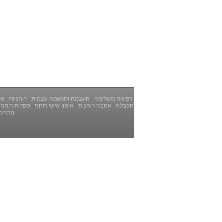
רפואה משלימה
העצמה והגשמה עצמית
רוחניות
אלט
הקבלה
אהבה רוחנית
אימון אישי רוחני
ספרות רוחני
מדריכ