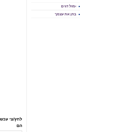
›מזל דגים
בחן את עצמך
לחץ/צי עכשי
הם