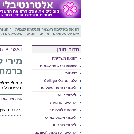
רפואה משלימה
העצמה והגשמה עצמית
רוחניות
אינדקס מטפלים
מורים רוחניים
מיסטיקנים מו
ראשי
»
המ
מדורי תוכן
מירי ל
רפואה משלימה
העצמה והגשמה עצמית
ברמת 
רוחניות
אלטרנטיבלי College
טיפולי רפלק
ובשיטת לוהא
›לימודי רפואה משלימה
›לימודי NLP
מאת
מערכת ה
›קורסים וסדנאות
לקבלת יעוץ אי
›סדנאות להעצמה
›לימודי אקסס בארס
›לימודי רוחניות
›קורסים / סדנאות להעצמה