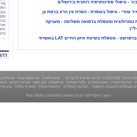
ביני - טיפולי פסיכותרפיה רוחנית בירושלים
מירי
רפלק
יר עוזרי - טיפול בעופרת - הסרת עין הרע ברמת גן
בגב
וסט
בבעי
נומרולוגית ומטפלת ברפואה משלימה - מעניקה
אנרג
ליין
התמו
כרונ
פרשט - מטפלת בשיטת איזון החיים LAT באשדוד
דרג 
רנטיבלי COLLEGE
כל מה שרצית לדעת על...
אסטרולוגיה
הורוסוקפ שנתי
מטפלים ב
ת
יוגה ומדיטציה
חגים ומועדים
גלגל המזלות
קריסטלים
פנג שואי
מורים רוחניים
מטפל
ים מומלצים להעצמה והגשמה
המלצות מטפלים
התאמת מזלות
מאפייני מזלות
בחן את 
ראשי
|
הוסף לדפי הבית
|
הוספה למועדפים
|
Atom
/
Rss