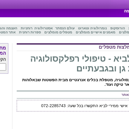
הורוסקופ
נומרולוגיה
ו
טארוט
עולם הנסתר
אסטרולוגיה
רוחניות
העצמה והג
מלצים
מאמנים אישיים מומלצים
מטפלים מומלצים
ספרות רוחנית
אתר המטפ
לצות מטפלים
מחפ
המט
ביא - טיפולי רפלקסולוגיה
הקל
גן ובגבעתיים
סולוגיה, מטפלת בכלים אנרגטיים מבית הפשטות שבאלוהות
ר טיקה ועוד.
אתר
שי ממירי לביא התקשרו בכל שעה: 072-2285743