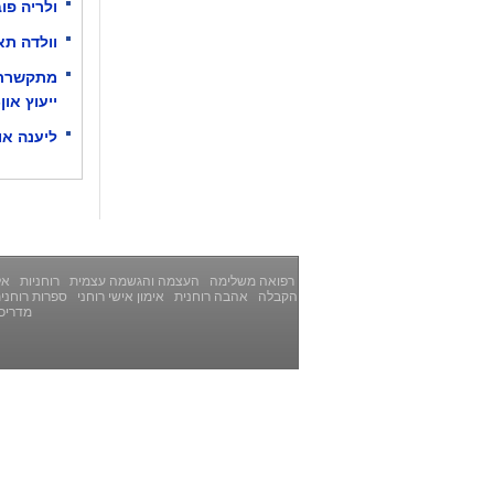
ולריה פו
וולדה תא
מתקשרת 
ייעוץ און-
ליענה אובר
רפואה משלימה
העצמה והגשמה עצמית
רוחניות
אלט
הקבלה
אהבה רוחנית
אימון אישי רוחני
ספרות רוחני
מדריכ