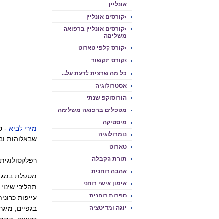
אונליין
›קורסים אונליין
›קורסים אונליין ברפואה
משלימה
›קורס קלפי טארוט
›קורס תקשור
כל מה שרצית לדעת על...
אסטרולוגיה
הורוסוקפ שנתי
מטפלים ברפואה משלימה
מיסטיקה
מירי לביא
- ט
נומרולוגיה
שבאלוהות ובש
טארוט
תורת הקבלה
רפלקסולוגית ב
אהבה רוחנית
מטפלת במגוון
אימון אישי רוחני
תהליכי שינוי 
ספרות רוחנית
עייפות כרונית
יוגה ומדיטציה
בגפיים, מיגר