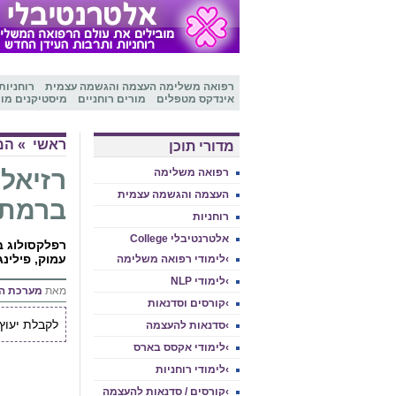
רפואה משלימה
העצמה והגשמה עצמית
רוחניות
אינדקס מטפלים
מורים רוחניים
מיסטיקנים מו
ראשי
»
המ
מדורי תוכן
רזיאל 
רפואה משלימה
העצמה והגשמה עצמית
ברמת 
רוחניות
אלטרנטיבלי College
רפלקסולוג בכ
עמוק, פילינג 
›לימודי רפואה משלימה
›לימודי NLP
מאת
מערכת ה
›קורסים וסדנאות
לקבלת יעוץ אי
›סדנאות להעצמה
›לימודי אקסס בארס
›לימודי רוחניות
›קורסים / סדנאות להעצמה