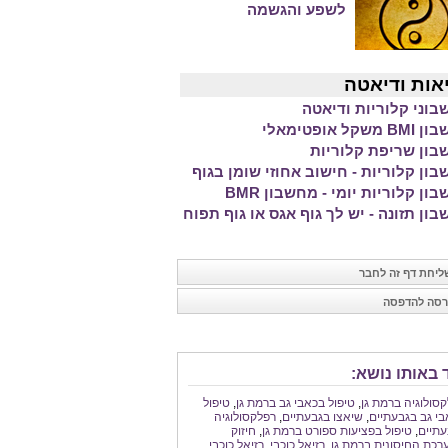
לשפע והגשמה
אות ודיאטה
וני קלוריות ודיאטה
משקל אופטימאלי
ון שריפת קלוריות
ון קלוריות - חישוב אחוזי שומן בגוף
ון קלוריות יומי - מחשבון BMR
ון תזונה - יש לך גוף אגס או גוף תפוח
יחת דף זה לחבר
סה להדפסה
 באותו נושא:
סולוגיה ברמת גן
,
טיפול בכאבי גב ברמת גן
,
טיפול
י גב בגבעתיים
,
שיאצו בגבעתיים
,
רפלקסולוגיה
עתיים
,
טיפול בפציעות ספורט ברמת גן
,
חיזוק
כת החיסונית ברמת גן
,
רזיאל כוכבי
,
רזיאל כוכבי