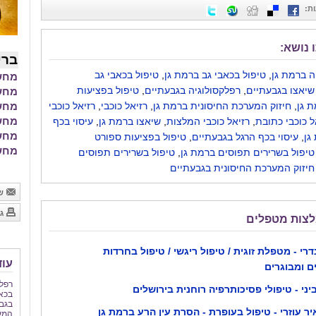
ת
:
 נושא:
ברי
ה ברמת גן
,
טיפול בכאבי גב ברמת גן
,
טיפול בכאבי גב
מחשב
שיאצו בגבעתיים
,
רפלקסולוגיה בגבעתיים
,
טיפול בפציעות
מחשבון BMI 
 גן
,
חיזוק המערכת החיסונית ברמת גן
,
רזיאל כוכבי
,
רזיאל כוכבי
מחשב
מחשב
ל כוכבי כתובת
,
רזיאל כוכבי המלצות
,
שיאצו ברמת גן
,
עיסוי בכף
מחשב
גן
,
עיסוי בכף הרגל בגבעתיים
,
טיפול בפציעות ספורט
מחשב
טיפול בשרירים תפוסים ברמת גן
,
טיפול בשרירים תפוסים
חיזוק המערכת החיסונית בגבעתיים
של
גר
לצות מטפלים
רי - מטפלת זוגית / טיפול ריגשי / טיפול בחרדות
עוד
ם ומבוגרים
רפלק
ביני - טיפולי פסיכותרפיה רוחנית בירושלים
בכאב
בגב
יר עוזרי - טיפול בעופרת - הסרת עין הרע ברמת גן
המער