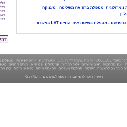
טלפו
ברמת
נומרולוגית ומטפלת ברפואה משלימה - מעניקה
בגב
ליין
בשרי
בגב
פרשט - מטפלת בשיטת איזון החיים LAT באשדוד
דרג 
רנטיבלי COLLEGE
כל מה שרצית לדעת על...
אסטרולוגיה
הורוסוקפ שנתי
מטפלים ב
ת
יוגה ומדיטציה
חגים ומועדים
גלגל המזלות
קריסטלים
פנג שואי
מורים רוחניים
מטפל
ים מומלצים להעצמה והגשמה
המלצות מטפלים
התאמת מזלות
מאפייני מזלות
בחן את 
ראשי
|
הוסף לדפי הבית
|
הוספה למועדפים
|
Atom
/
Rss