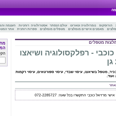
הורוסקופ
נומרולוגיה
ו
טארוט
עולם הנסתר
אסטרולוגיה
רוחניות
העצמה והג
מלצים
מאמנים אישיים מומלצים
מטפלים מומלצים
ספרות רוחנית
אתר המטפ
לצות מטפלים
מחפ
המט
כוכבי - רפלקסולוגיה ושיאצו
הקל
גן
יר, מטפל בשיאצו, עיסוי שבדי, עיסוי ספורטאים, עיסוי רקמות
ועוד.
אתר
שי מרזיאל כוכבי התקשרו בכל שעה: 072-2285727