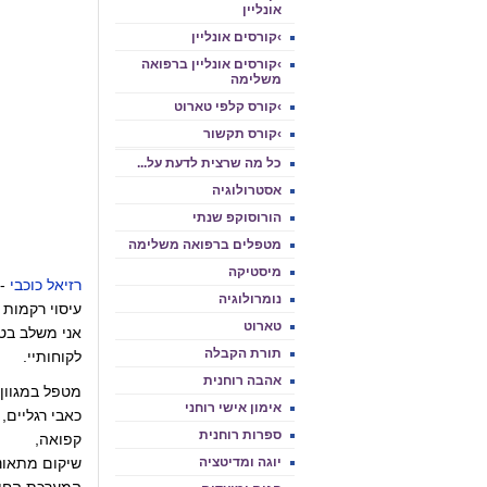
אונליין
›קורסים אונליין
›קורסים אונליין ברפואה
משלימה
›קורס קלפי טארוט
›קורס תקשור
כל מה שרצית לדעת על...
אסטרולוגיה
הורוסוקפ שנתי
מטפלים ברפואה משלימה
מיסטיקה
רזיאל כוכבי
- 
נומרולוגיה
עיסוי רקמות ע
טארוט
אני משלב בט
תורת הקבלה
לקוחותיי.
אהבה רוחנית
מטפל במגוון 
אימון אישי רוחני
כאבי רגליים,
ספרות רוחנית
קפואה,
יוגה ומדיטציה
שיקום מתאונו