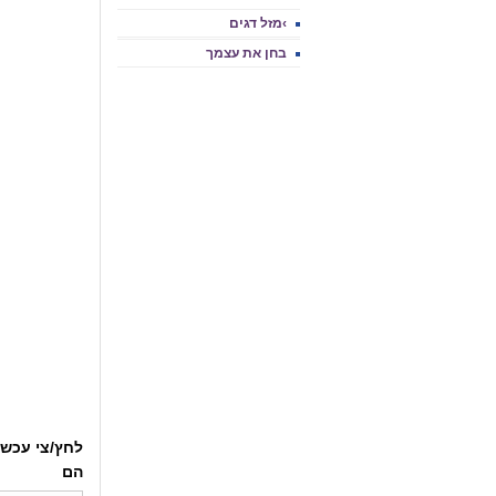
›מזל דגים
בחן את עצמך
לחץ/צי עכשי
הם