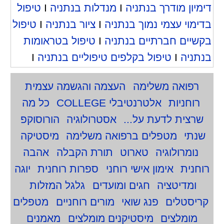
דימיון מודרך בנתניה
I
מנדלות בנתניה
I
טיפול
בדימוי עצמי נמוך בנתניה
I
ציור בנתניה
I
טיפול
בקשיים חברתיים בנתניה
I
טיפול בטראומות
בנתניה
I
טיפול בקלפים טיפוליים בנתניה
I
רפואה משלימה
העצמה והגשמה עצמית
רוחניות
אלטרנטיבלי COLLEGE
כל מה
שרצית לדעת על...
אסטרולוגיה
הורוסוקפ
שנתי
מטפלים ברפואה משלימה
מיסטיקה
נומרולוגיה
טארוט
תורת הקבלה
אהבה
רוחנית
אימון אישי רוחני
ספרות רוחנית
יוגה
ומדיטציה
חגים ומועדים
גלגל המזלות
קריסטלים
פנג שואי
מורים רוחניים
מטפלים
מומלצים
מיסטיקנים מומלצים
מאמנים