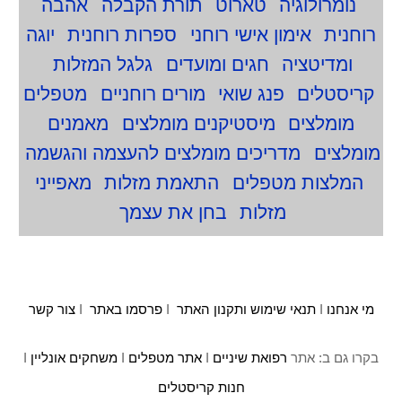
נומרולוגיה
טארוט
תורת הקבלה
אהבה
רוחנית
אימון אישי רוחני
ספרות רוחנית
יוגה
ומדיטציה
חגים ומועדים
גלגל המזלות
קריסטלים
פנג שואי
מורים רוחניים
מטפלים
מומלצים
מיסטיקנים מומלצים
מאמנים
מומלצים
מדריכים מומלצים להעצמה והגשמה
המלצות מטפלים
התאמת מזלות
מאפייני
מזלות
בחן את עצמך
מי אנחנו
I
תנאי שימוש ותקנון האתר
I
פרסמו באתר
I
צור קשר
בקרו גם ב: אתר
רפואת שיניים
I
אתר מטפלים
I
משחקים אונליין
I
חנות קריסטלים