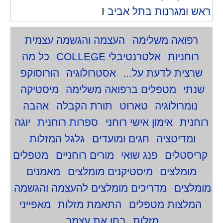
ראש ומגרנות בתל אביב
I
רפואה משלימה
העצמה והגשמה עצמית
רוחניות
אלטרנטיבלי COLLEGE
כל מה
שרצית לדעת על...
אסטרולוגיה
הורוסוקפ
שנתי
מטפלים ברפואה משלימה
מיסטיקה
נומרולוגיה
טארוט
תורת הקבלה
אהבה
רוחנית
אימון אישי רוחני
ספרות רוחנית
יוגה
ומדיטציה
חגים ומועדים
גלגל המזלות
קריסטלים
פנג שואי
מורים רוחניים
מטפלים
מומלצים
מיסטיקנים מומלצים
מאמנים
מומלצים
מדריכים מומלצים להעצמה והגשמה
המלצות מטפלים
התאמת מזלות
מאפייני
מזלות
בחן את עצמך