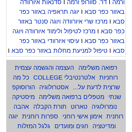
ורמה
I
דר. סוורופ ורמה
I
סדנאות איורוודה
באזור כפר סבא
I
יוגה תראפיה באזור כפר
סבא
I
מרכז שרי איורוודה ויוגה סנטר באזור
כפר סבא
I
מרכז לטיפול ולימוד איורוודה ויוגה
באזור כפר סבא
I
עיסוי איורוודי באזור כפר
סבא
I
טיפול למניעת מחלות באזור כפר סבא
I
רפואה משלימה
העצמה והגשמה עצמית
רוחניות
אלטרנטיבלי COLLEGE
כל מה
שרצית לדעת על...
אסטרולוגיה
הורוסוקפ
שנתי
מטפלים ברפואה משלימה
מיסטיקה
נומרולוגיה
טארוט
תורת הקבלה
אהבה
רוחנית
אימון אישי רוחני
ספרות רוחנית
יוגה
ומדיטציה
חגים ומועדים
גלגל המזלות