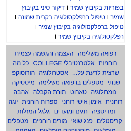
בפוריות בקיבוץ שמיר
I
דיקור סיני בקיבוץ
שמיר
I
טיפול ברפלקסולוגיה בקרית שמונה
I
טיפול ברפלקסולוגיה בקיבוץ שמיר
I
רפלקסולוגיה בקיבוץ שמיר
I
רפואה משלימה
העצמה והגשמה עצמית
רוחניות
אלטרנטיבלי COLLEGE
כל מה
שרצית לדעת על...
אסטרולוגיה
הורוסוקפ
שנתי
מטפלים ברפואה משלימה
מיסטיקה
נומרולוגיה
טארוט
תורת הקבלה
אהבה
רוחנית
אימון אישי רוחני
ספרות רוחנית
יוגה
ומדיטציה
חגים ומועדים
גלגל המזלות
קריסטלים
פנג שואי
מורים רוחניים
מטפלים
מומלצים
מיסטיקנים מומלצים
מאמנים