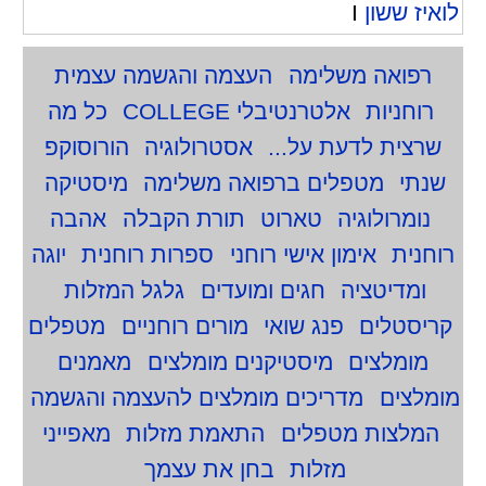
לואיז ששון
I
רפואה משלימה
העצמה והגשמה עצמית
רוחניות
אלטרנטיבלי COLLEGE
כל מה
שרצית לדעת על...
אסטרולוגיה
הורוסוקפ
שנתי
מטפלים ברפואה משלימה
מיסטיקה
נומרולוגיה
טארוט
תורת הקבלה
אהבה
רוחנית
אימון אישי רוחני
ספרות רוחנית
יוגה
ומדיטציה
חגים ומועדים
גלגל המזלות
קריסטלים
פנג שואי
מורים רוחניים
מטפלים
מומלצים
מיסטיקנים מומלצים
מאמנים
מומלצים
מדריכים מומלצים להעצמה והגשמה
המלצות מטפלים
התאמת מזלות
מאפייני
מזלות
בחן את עצמך