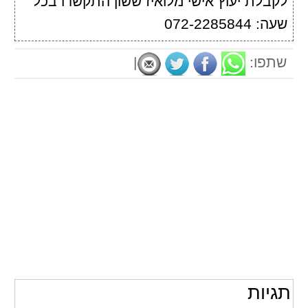
לקבלת יעוץ אישי מלואיז ששון התקשרו בכל
שעה: 072-2285844
שתפו:
|
תגיות