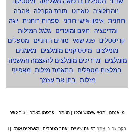
שנתי
מטפלים ברפואה משלימה
מיסטיקה
נומרולוגיה
טארוט
תורת הקבלה
אהבה
רוחנית
אימון אישי רוחני
ספרות רוחנית
יוגה
ומדיטציה
חגים ומועדים
גלגל המזלות
קריסטלים
פנג שואי
מורים רוחניים
מטפלים
מומלצים
מיסטיקנים מומלצים
מאמנים
מומלצים
מדריכים מומלצים להעצמה והגשמה
המלצות מטפלים
התאמת מזלות
מאפייני
מזלות
בחן את עצמך
מי אנחנו
I
תנאי שימוש ותקנון האתר
I
פרסמו באתר
I
צור קשר
בקרו גם ב: אתר
רפואת שיניים
I
אתר מטפלים
I
משחקים אונליין
I