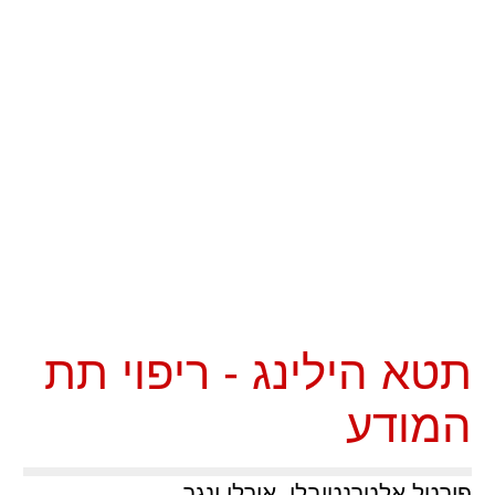
תטא הילינג - ריפוי תת
המודע
פורטל אלטרנטיבלי, אורלי ונגר