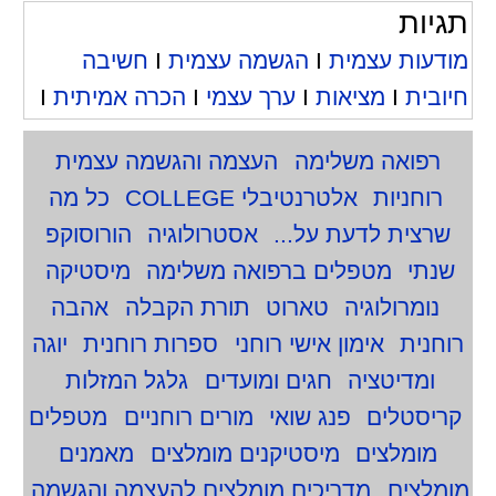
תגיות
מודעות עצמית
I
הגשמה עצמית
I
חשיבה
חיובית
I
מציאות
I
ערך עצמי
I
הכרה אמיתית
I
רפואה משלימה
העצמה והגשמה עצמית
רוחניות
אלטרנטיבלי COLLEGE
כל מה
שרצית לדעת על...
אסטרולוגיה
הורוסוקפ
שנתי
מטפלים ברפואה משלימה
מיסטיקה
נומרולוגיה
טארוט
תורת הקבלה
אהבה
רוחנית
אימון אישי רוחני
ספרות רוחנית
יוגה
ומדיטציה
חגים ומועדים
גלגל המזלות
קריסטלים
פנג שואי
מורים רוחניים
מטפלים
מומלצים
מיסטיקנים מומלצים
מאמנים
מומלצים
מדריכים מומלצים להעצמה והגשמה