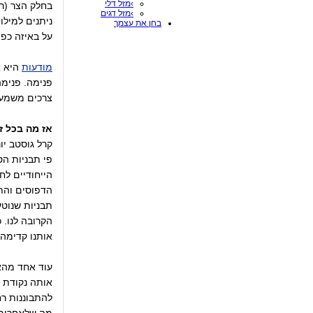
›מזל דלי
בחלק הצר (רצ
›מזל דגים
בחן את עצמך
על באיזה כפ
מודעות
היא א
פנימה. פנימה
צרכים משמעות
אז מה בכל ז
קרל גוסטב יו
פי תבניות הט
הייחודיים ל
הדפוסים והתב
תבניות שנוטעי
הקרובה לנו. 
אותנו קדימה 
עוד אחד מהאל
אותה נקודת 
להתבוננות רח