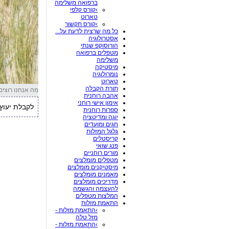
ברפואה משלימה
›קורס קלפי
טארוט
›קורס תקשור
כל מה שרצית לדעת על...
אסטרולוגיה
הורוסוקפ שנתי
מטפלים ברפואה
משלימה
מיסטיקה
נומרולוגיה
טארוט
תורת הקבלה
מה אנחנו רוצים
אהבה רוחנית
אימון אישי רוחני
לקבלת יעוץ אי
ספרות רוחנית
יוגה ומדיטציה
חגים ומועדים
גלגל המזלות
קריסטלים
פנג שואי
מורים רוחניים
מטפלים מומלצים
מיסטיקנים מומלצים
מאמנים מומלצים
מדריכים מומלצים
להעצמה והגשמה
המלצות מטפלים
התאמת מזלות
›התאמת מזלות -
מזל טלה
›התאמת מזלות -