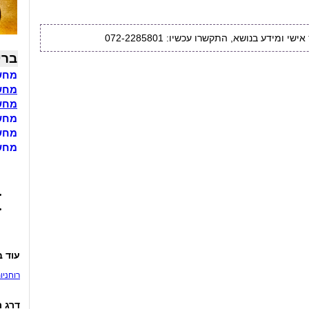
שי ומידע בנושא, התקשרו עכשיו: 072-2285801
ברי
מחשב
מחשבון BMI 
מחשב
מחשב
מחשב
מחשב
עוד ב
רוחניו
דרג ת