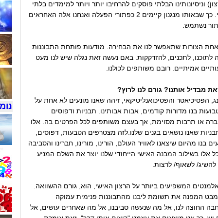
ון) וניסיונותינו הבלתי פוסקים להרחיבו יותר ויותר למימדים בלתי
ניתנים למילוי. כך שבאותו מנגנון קיימים 2 כפתורי הפעלה ואנחנו אלה האחראים
תור נשתמש.
חת הצורות שתאפשר לנו את הבחירה. מודעות פותחת התבוננות
 לתוכנו, לתכנים, להזדקקות. באם נעשה זאת נגלה שיש לנו מעט
יים אמיתיים. רובם משותפים לכולנו.
את מבדיל אותנו? גורם לנו לרוץ?
נג, הפסיכיאטר והפסיכואנליטיקאי, זיהה שאנו מונעים לא אחת על
נומר
בועות בנו מדורות קודמים, אבות אבותינו. תבניות ודפוסים
חברה או תרבות מסוימת, אך בעצם משותפים לכל הפרטים בה. אלו
ניות שאנו נושאים בגנים שלנו.לזה מצטרפים הטבעות, דפוסים,
ם בנו מהיום שיצאנו לאוויר העולם, הורינו, מורינו, חברינו והסביבה
כל אלו בשילוב המבנה האישי הייחודי שלנו יוצר את השלם המניע
להשיג/ לשאוף/ לרצות.
מנטים המשפיעים ביותר על הרצון האישי, הוא, גורם ההשוואה.
מבט המפנה את תשומת ליבנו מהתבוננות פנימית עמוקה
בה החוצה לנו, אל מה שנעשה סביבנו, אל מה שאחרים עושים, אל