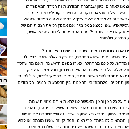
ש. כך אנו מוצאים את עצמנו "רוצים אותו דבר", זאת אומרת
צמנו לאחרים. כיוון שבחברה המודרנית זה המדד המאפשר לנו
 השווי שלנו. זוהי גם הנקודה בה נוצרים קונפליקטים פנימיים,
לאחר זה באמת מה שאני צריך ? במידה ואהיה במקום שההוא
גיש/אדע שאני נמצא במקומי ? אם אספק רק את רצונותיהם של
ספק גם את רצונותיי? מה באמת יגרום לי תחושה של אושר,
 בחירה, שלמות?
ם את רצונותינו בצינור שבנו, בו ייווצרו יצירותינו?
וצים משהו, סימן שהוא חסר לנו, בנו. רק השאלה שאולי כדאי לנו
 מחדש, כל פעם מהתחלה, כאילו בפעם הראשונה. האם מה שחסר
למעלה, על פני השטח. או הוא, החיסרון, נובע ממשהו עמוק
מצא מתחת לפני השטח. עמוק, בפנים. בהמשך לברור, יכול להיות
רוח
 תתקיים "מלחמה" בין הרצונות, בין ההטבעות, הגנים, הלימודים,
ת על כל רצון ורצון, תאפשר לנו לראות אותם מזוויות שונות,
שונות. עצם התבוננות במאבק, שאלת השאלות ביניהם, תאפשר
פנימה, עמוק, עד לשורש המקורי שבנו. זה שיאפשר לנו את חופש
והמתאים לנו ביותר, פרי רצוננו המדויק. זה שאינו מוכתב ואו קבוע
ר חיים הרמוניים, הגשמת ייעודינו ותחושת השלם המוחלט