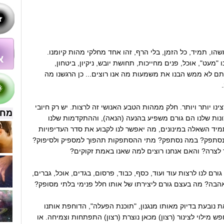
משהו, תמיד, כל הזמן, בלי הרף, זהו אחד מחלקי מהות קיומנו.
ו "מעט", אוכל, פנים מחייכות, תחושת יובש, ניקיון, ביטחון,
ם לא ממש הבנו את משמעות מה אנו רוצים... כן הרגשנו מה
צינו יותר ויותר. חלק ממהות הטבע האנושי זה לרצות. יש רק חיובי
מחש
נות שלנו הם גורם משפיע בהנעה (הנאה), וההתקדמות שלנו
מיד השאלה במינונים, מה יאפשר לנו לקבוע את סדר העדיפויות
 נסתפק? במה נסתפק? מתי ההסתפקות תהפוך למספיק ולסיפוק?
 לצרה? והאם אנחנו רוצים למה שאנו באמת זקוקים?
ורם לנו לרצות עוד ועוד, כסף, כבוד, פרסום, בגדים, אוכל, גברים,
הבה? מה בעצם גורם ליצירתו של אותו חלל פנימי בלתי מסופק?
נובעת בדיוק מאותו מנגנון, "תוכנת הפעלה", הדוחפת אותנו
 מילוי לצינור (רצון) מכאן נוצרת (רצון) התפתחות וצמיחה. או