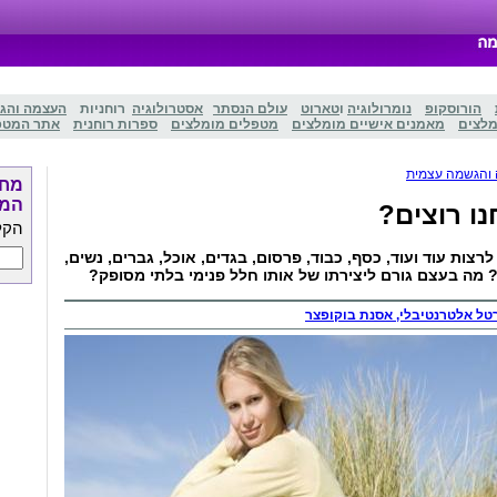
הורוסקופ
נומרולוגיה
ו
טארוט
עולם הנסתר
אסטרולוגיה
רוחניות
העצמה והג
מלצים
מאמנים אישיים מומלצים
מטפלים מומלצים
ספרות רוחנית
אתר המטפ
והגשמה עצמית
מחפ
המט
ו רוצים?
הקל
לרצות עוד ועוד, כסף, כבוד, פרסום, בגדים, אוכל, גברים, נשים,
מה בעצם גורם ליצירתו של אותו חלל פנימי בלתי מסופק?
טל אלטרנטיבלי, אסנת בוקופצר