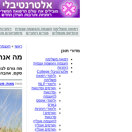
רפואה משלימה
העצמה והגשמה עצמית
רוחניות
אינדקס מטפלים
מורים רוחניים
מיסטיקנים מו
ראשי
»
העצמה 
מדורי תוכן
מה אנחנ
רפואה משלימה
העצמה והגשמה עצמית
רוחניות
מה גורם לנו 
אלטרנטיבלי College
סקס, אהבה? 
›לימודי רפואה
משלימה
מאת
מאת: פור
›לימודי NLP
›קורסים וסדנאות
›סדנאות
להעצמה
›לימודי אקסס
בארס
›לימודי רוחניות
›קורסים /
סדנאות
להעצמה אונליין
›קורסים אונליין
›קורסים אונליין