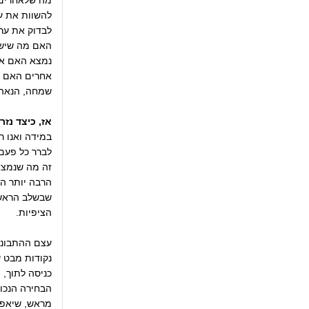
מה שלאחרים י
להשוות את ע
לבדוק את ערך
האם מה שיש 
נמצא האם אר
אחרים האם א
שמחה, הנאה,
אז, כיצד נזרי
במידה ואנו ר
לברר כל פעם
זה מה שנמצא 
הרבה יותר הנ
שבשלב הראשון
הציפיות.
עצם ההתבוננו
נקודות מבט 
כניסה לתוך, 
הבחירה הנכון 
מראש, שיאפש