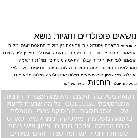
נושאים פופולריים ותגיות נושא
התאמה אסטרולוגית
התאמה בין מזלות
התאמה זוגית ומינית
אימון אישי
התאמה זוגית לפי תאריך לידה ושמות
התאמה זוגית לפי תאריך לידה חינם
התאמה לפי תאריך לידה קבלה
התאמה מינית בין מזלות
התאמה
נומרולוגית
התאמת זוגיות
התאמת מזלות במיטה
התאמת מזלות לפי
הקבלה
מזלות אסטרולוגיה
מזלות מתאימים
יצחק אהרון
מודעות עצמית
רוחניות
מיסטיקה
קבלה
רפואה משלימה
רפואה משלימה
העצמה והגשמה עצמית
רוחניות
אלטרנטיבלי COLLEGE
כל מה שרצית לדעת
על...
אסטרולוגיה
הורוסוקפ שנתי
מטפלים
ברפואה משלימה
מיסטיקה
נומרולוגיה
טארוט
תורת הקבלה
אהבה רוחנית
אימון אישי רוחני
ספרות רוחנית
יוגה ומדיטציה
חגים ומועדים