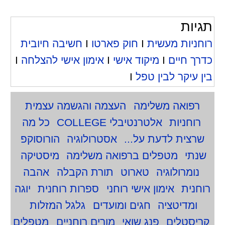
תגיות
רוחניות מעשית
I
חוק פארטו
I
חשיבה חיובית
כדרך חיים
I
מיקוד אישי
I
אימון אישי להצלחה
I
בין עיקר לבין טפל
I
רפואה משלימה
העצמה והגשמה עצמית
רוחניות
אלטרנטיבלי COLLEGE
כל מה
שרצית לדעת על...
אסטרולוגיה
הורוסוקפ
שנתי
מטפלים ברפואה משלימה
מיסטיקה
נומרולוגיה
טארוט
תורת הקבלה
אהבה
רוחנית
אימון אישי רוחני
ספרות רוחנית
יוגה
ומדיטציה
חגים ומועדים
גלגל המזלות
קריסטלים
פנג שואי
מורים רוחניים
מטפלים