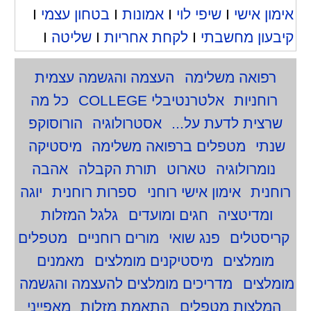
אימון אישי
I
שיפי לוי
I
אמונות
I
בטחון עצמי
I
קיבעון מחשבתי
I
לקחת אחריות
I
שליטה
I
רפואה משלימה
העצמה והגשמה עצמית
רוחניות
אלטרנטיבלי COLLEGE
כל מה
שרצית לדעת על...
אסטרולוגיה
הורוסוקפ
שנתי
מטפלים ברפואה משלימה
מיסטיקה
נומרולוגיה
טארוט
תורת הקבלה
אהבה
רוחנית
אימון אישי רוחני
ספרות רוחנית
יוגה
ומדיטציה
חגים ומועדים
גלגל המזלות
קריסטלים
פנג שואי
מורים רוחניים
מטפלים
מומלצים
מיסטיקנים מומלצים
מאמנים
מומלצים
מדריכים מומלצים להעצמה והגשמה
המלצות מטפלים
התאמת מזלות
מאפייני