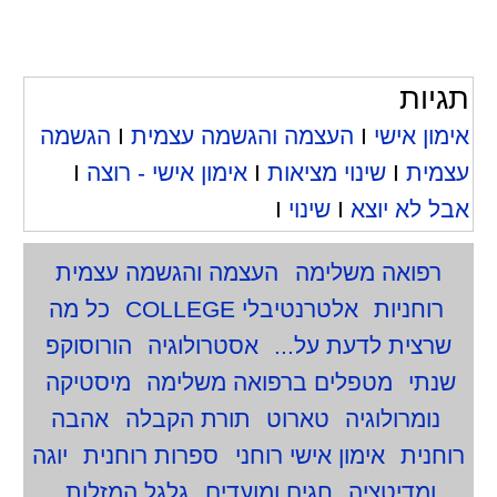
תגיות
אימון אישי
I
העצמה והגשמה עצמית
I
הגשמה
עצמית
I
שינוי מציאות
I
אימון אישי - רוצה
I
אבל לא יוצא
I
שינוי
I
רפואה משלימה
העצמה והגשמה עצמית
רוחניות
אלטרנטיבלי COLLEGE
כל מה
שרצית לדעת על...
אסטרולוגיה
הורוסוקפ
שנתי
מטפלים ברפואה משלימה
מיסטיקה
נומרולוגיה
טארוט
תורת הקבלה
אהבה
רוחנית
אימון אישי רוחני
ספרות רוחנית
יוגה
ומדיטציה
חגים ומועדים
גלגל המזלות