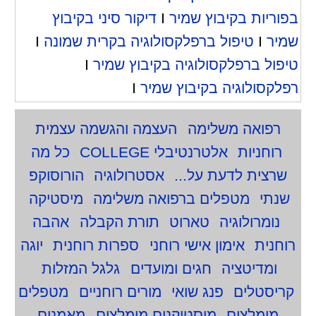
בפוריות בקיבוץ שמיר
I
דיקור סיני בקיבוץ
שמיר
I
טיפול ברפלקסולוגיה בקרית שמונה
I
טיפול ברפלקסולוגיה בקיבוץ שמיר
I
רפלקסולוגיה בקיבוץ שמיר
I
רפואה משלימה
העצמה והגשמה עצמית
רוחניות
אלטרנטיבלי COLLEGE
כל מה
שרצית לדעת על...
אסטרולוגיה
הורוסוקפ
שנתי
מטפלים ברפואה משלימה
מיסטיקה
נומרולוגיה
טארוט
תורת הקבלה
אהבה
רוחנית
אימון אישי רוחני
ספרות רוחנית
יוגה
ומדיטציה
חגים ומועדים
גלגל המזלות
קריסטלים
פנג שואי
מורים רוחניים
מטפלים
מומלצים
מיסטיקנים מומלצים
מאמנים