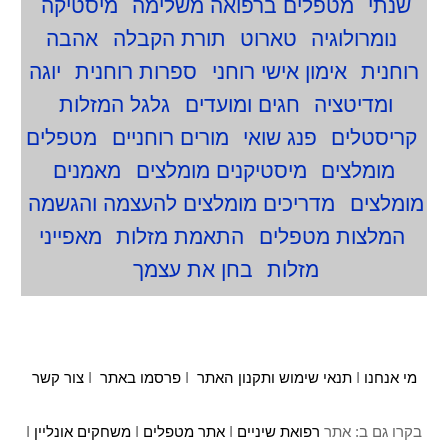
שנתי
מטפלים ברפואה משלימה
מיסטיקה
נומרולוגיה
טארוט
תורת הקבלה
אהבה
רוחנית
אימון אישי רוחני
ספרות רוחנית
יוגה
ומדיטציה
חגים ומועדים
גלגל המזלות
קריסטלים
פנג שואי
מורים רוחניים
מטפלים
מומלצים
מיסטיקנים מומלצים
מאמנים
מומלצים
מדריכים מומלצים להעצמה והגשמה
המלצות מטפלים
התאמת מזלות
מאפייני
מזלות
בחן את עצמך
מי אנחנו
I
תנאי שימוש ותקנון האתר
I
פרסמו באתר
I
צור קשר
בקרו גם ב: אתר
רפואת שיניים
I
אתר מטפלים
I
משחקים אונליין
I