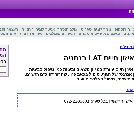
הורוסקופ
נומרולוגיה
ו
טארוט
עולם הנסתר
אסטרולוגיה
רוחניות
העצמה והג
מלצים
מאמנים אישיים מומלצים
מטפלים מומלצים
ספרות רוחנית
אתר המטפ
 מטפלים
מחפ
המט
 חיים LAT בנתניה
הקל
יזון חיים עוזרת במגוון נושאים ובעיות כמו טיפול בבעיות
ן אנרגטי של הגוף, טיפול בכאב פיזי, שחרור דפוסים רגשיים,
ת שינה, טיפול באלרגיות ועוד.
אתר
י התקשרו בכל שעה: 072-2285801