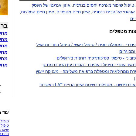
טיפול שיפור מערכת יחסים בנתניה
,
איזון אנרגטי של העסק
 אנרגטי של הבית בנתניה
,
איזון חיים מטפלים
,
איזון חיים המלצות
,
יים
ברי
צות מטפלים
מחשב
מחשבון BMI 
נדרי - מטפלת זוגית / טיפול ריגשי / טיפול בחרדות אצל
מחשב
ומבוגרים
מחשב
פוביני - טיפולי פסיכותרפיה רוחנית בירושלים
מחשב
תאיר עוזרי - טיפול בעופרת - הסרת עין הרע ברמת גן
מחשב
 נומרולוגית ומטפלת ברפואה משלימה - מעניקה ייעוץ
ן
וברפרשט - מטפלת בשיטת איזון החיים LAT באשדוד
עוד ב
טיפול 
טיפול 
שיטת א
חיים ב