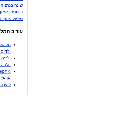
שינה בנתניה
,
בנתניה
,
איזון
טיפול איזון ח
עוד ב המל
טל אלפ
ילדים 
ולריה 
וולדה 
מתקשרת
און-ליי
ליענה א