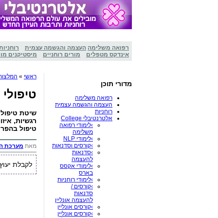
רפואה משלימה
העצמה והגשמה עצמית
רוחניות
אינדקס מטפלים
מורים רוחניים
מיסטיקנים מו
ראשי
»
המלצות
מדורי תוכן
טיפולי איזון
רפואה משלימה
העצמה והגשמה עצמית
רוחניות
שיטת טיפול א
אלטרנטיבלי College
רגשיות, איזו
›לימודי רפואה
טיפול בהפרעו
משלימה
›לימודי NLP
›קורסים וסדנאות
מאת
מערכת ה
›סדנאות
להעצמה
לקבלת יעוץ איש
›לימודי אקסס
בארס
›לימודי רוחניות
›קורסים /
סדנאות
להעצמה אונליין
›קורסים אונליין
›קורסים אונליין