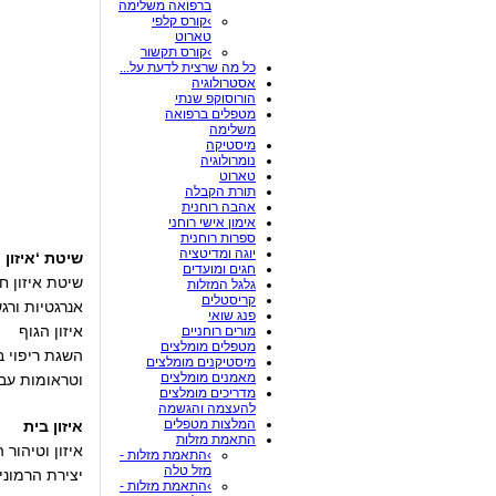
ברפואה משלימה
›קורס קלפי
טארוט
›קורס תקשור
כל מה שרצית לדעת על...
אסטרולוגיה
הורוסוקפ שנתי
מטפלים ברפואה
משלימה
מיסטיקה
נומרולוגיה
טארוט
תורת הקבלה
אהבה רוחנית
אימון אישי רוחני
ספרות רוחנית
יוגה ומדיטציה
שיטת ‘איזון ח
חגים ומועדים
שיטת איזון ח
גלגל המזלות
קריסטלים
אנרגטיות ורגש
פנג שואי
איזון הגוף
מורים רוחניים
מטפלים מומלצים
השגת ריפוי ב
מיסטיקנים מומלצים
מאמנים מומלצים
וטראומות עבר
מדריכים מומלצים
להעצמה והגשמה
המלצות מטפלים
איזון בית
התאמת מזלות
איזון וטיהור 
›התאמת מזלות -
מזל טלה
יצירת הרמוני
›התאמת מזלות -