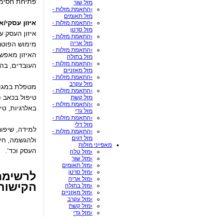
פתיחת חסימות
מזל שור
›התאמת מזלות -
מזל תאומים
איזון עסקי/אר
›התאמת מזלות -
מזל סרטן
איזון העסק ע
›התאמת מזלות -
מזל אריה
מימוש הפוטנ
›התאמת מזלות -
האיזון מאפשר
מזל בתולה
›התאמת מזלות -
העובדים, בהי
מזל מאזניים
›התאמת מזלות -
מזל עקרב
מטפלת במגוון
›התאמת מזלות -
טיפול בכאב פ
מזל קשת
›התאמת מזלות -
באלרגיות, טי
מזל גדי
›התאמת מזלות -
מזל דלי
למידה, שיפור
›התאמת מזלות -
מזל דגים
ולהגשמה, חיז
מאפייני מזלות
העסק וכד'.
›מזל טלה
›מזל שור
›מזל תאומים
›מזל סרטן
לרשימ
›מזל אריה
הקישור
›מזל בתולה
›מזל מאזניים
›מזל עקרב
›מזל קשת
›מזל גדי