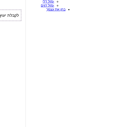
›מזל דלי
›מזל דגים
בחן את עצמך
לקבלת יעוץ איש