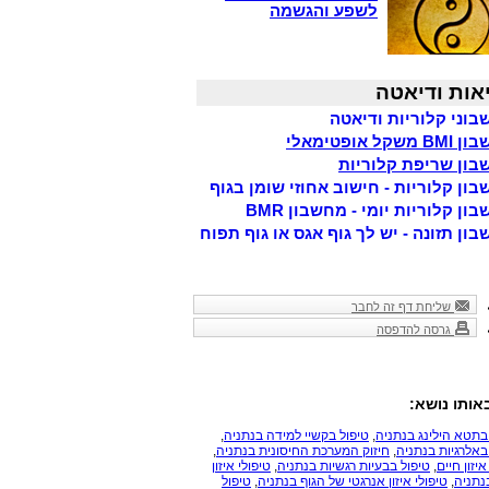
לשפע והגשמה
אות ודיאטה
וני קלוריות ודיאטה
משקל אופטימאלי
ון שריפת קלוריות
ון קלוריות - חישוב אחוזי שומן בגוף
ון קלוריות יומי - מחשבון BMR
ון תזונה - יש לך גוף אגס או גוף תפוח
שליחת דף זה לחבר
גרסה להדפסה
אותו נושא:
בתטא הילינג בנתניה
,
טיפול בקשיי למידה בנתניה
,
באלרגיות בנתניה
,
חיזוק המערכת החיסונית בנתניה
,
יזון חיים
,
טיפול בבעיות רגשיות בנתניה
,
טיפולי איזון
נתניה
,
טיפולי איזון אנרגטי של הגוף בנתניה
,
טיפול