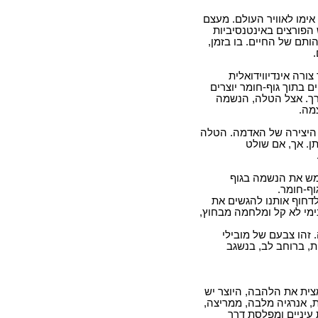
ימו לאוויר העולם. מעצם
הפורצים באינטנסיביות
תם של החיים. בו בזמן,
ורה אינדיווידואלית
ם בתוך גוף-חומר יוצרים
דרך. אצל הטלה, הנשמה
מה.
 היצירה של האדמה. הטלה
. אך, אם שולט
מש את הנשמה בגוף
ף-חומר.
לדחוף אותנו להגשים את
ימי לא קל ומלחמה מבחוץ,
זהו צבעם של מובילי
, ברוחב לב, בנשגב
ית את הלהבה, היוצר יש
, אנרגיה מלבה, ממריצה,
עיניים ומפלסת דרך