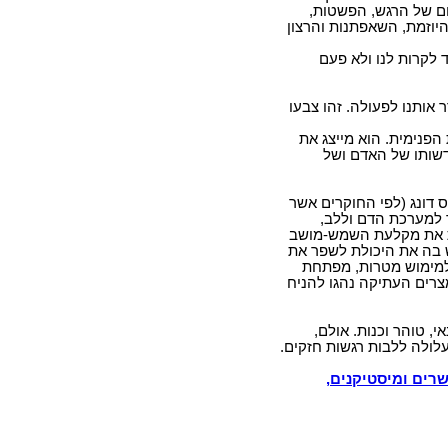
חם של הרגש, הפשטות,
היוזמת, השאפתנות והרצון
לקרות לנו ולא פעם
אותנו לפעולה. זהו צבעו
פנימית. הוא מייצג את
דשותו של האדם ושל
 דונג (לפי החוקרים אשר
ך למערכת הדם וללב,
נת את מקלעת השמש-מושב
ש בה את היכולת לשפר את
 למימוש מטרות, מפתחת
צרים העתיקה נהגו להניח
 טוהר וכנות. אולם,
לולה ללבות רגשות חזקים.
רים ומיסטיקנים,