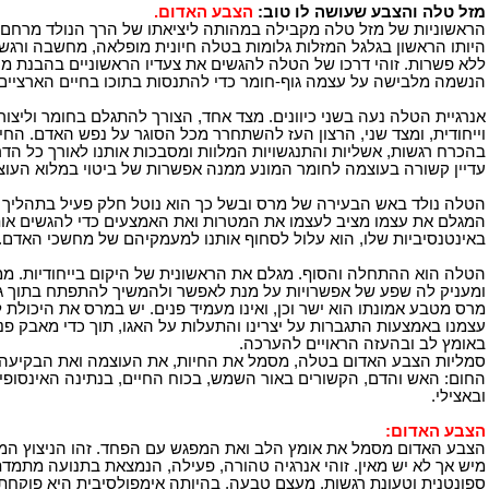
מזל טלה והצבע שעושה לו טוב:
הצבע האדום.
הראשוניות של מזל טלה מקבילה במהותה ליציאתו של הרך הנולד מרחם א
היותו הראשון בגלגל המזלות גלומות בטלה חיונית מופלאה, מחשבה ורגש 
ללא פשרות. זוהי דרכו של הטלה להגשים את צעדיו הראשוניים בהבנת מהו
הנשמה מלבישה על עצמה גוף-חומר כדי להתנסות בתוכו בחיים הארציים.
אנרגיית הטלה נעה בשני כיוונים. מצד אחד, הצורך להתגלם בחומר וליצור צ
וייחודית, ומצד שני, הרצון העז להשתחרר מכל הסוגר על נפש האדם. החיי
בהכרח רגשות, אשליות והתנגשויות המלוות ומסבכות אותנו לאורך כל ה
עדיין קשורה בעוצמה לחומר המונע ממנה אפשרות של ביטוי במלוא העוצ
הטלה נולד באש הבעירה של מרס ובשל כך הוא נוטל חלק פעיל בתהליך
המגלם את עצמו מציב לעצמו את המטרות ואת האמצעים כדי להגשים אותן
באינטנסיביות שלו, הוא עלול לסחוף אותנו למעמקיהם של מחשכי האדם.
הטלה הוא ההתחלה והסוף. מגלם את הראשונית של היקום בייחודיות. מ
ומעניק לה שפע של אפשרויות על מנת לאפשר ולהמשיך להתפתח בתוך גו
מרס מטבע אמונתו הוא ישר וכן, ואינו מעמיד פנים. יש במרס את היכולת 
עצמנו באמצעות התגברות על יצרינו והתעלות על האגו, תוך כדי מאבק פנ
באומץ לב ובהעזה הראויים להערכה.
סמליות הצבע האדום בטלה, מסמל את החיות, את העוצמה ואת הבקיעה. 
החום: האש והדם, הקשורים באור השמש, בכוח החיים, בנתינה האינסופית
ובאצילי.
הצבע האדום:
הצבע האדום מסמל את אומץ הלב ואת המפגש עם הפחד. זהו הניצוץ המצ
מיש אך לא יש מאין. זוהי אנרגיה טהורה, פעילה, הנמצאת בתנועה מתמדת
ספונטנית וטעונת רגשות. מעצם טבעה, בהיותה אימפולסיבית היא פוקחת 