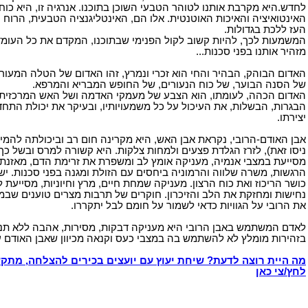
לחדש.היא מקרבת אותנו לטוהר הטבעי השוכן בתוכנו. אנרגיה זו, היא כו
האינטואיציה והאיכות האוטנטית. אלו הם, האינטליגנציה הטבעית, הרוח 
העז ללכת בגדולות.
המשמעות לכך, להיות קשוב לקול הפנימי שבתוכנו, המקדם את כל העומד 
מזהיר אותנו בפני סכנות...
האדום הבוהק, הבהיר והחי הוא זכרי ונמרץ, זהו האדום של הטלה המעורר 
של הסנה הבוער, של כוח הנעורים, של החופש המבריא והמרפא.
האדום הכהה, לעומתו, הוא הצבע של מעמקי האדמה ושל האש המרכזית ה
הבגרות, הבשלות, את העיכול על כל משמעויותיו, ובעיקר את יכולת התח
יצירתו.
אבן האודם-הרובי, נקראת אבן האש, היא מקרינה חום רב וביכולתה להמיס
ניסו זאת), לזרז הגלדת פצעים ולמחות צלקות. היא קשורה למרס ובשל כ
מסייעת במצבי אנמיה, מעניקה אומץ לב ומשפרת את זרימת הדם, מאז
הרגשות, משרה שלווה והרמוניה ביחסים עם הזולת ומגנה בפני סכנות. י
כושר הריכוז ואת כוח הרצון. מעניקה שמחת חיים, מרץ וחיוניות, מסייעת
נחישות ומחזקת את הלב והזיכרון. חוקרים של תרבות מצרים טוענים שבמ
את הרובי על הגוויות כדאי לשמור על חומם לבל יתקררו.
לאדם המשתמש באבן הרובי היא מעניקה דבקות, מסירות, אהבה ללא תנאי,
בזהירות מומלץ לא להשתמש בה במצבי כעס וקנאה מכיוון שאבן האודם ע
מה היית רוצה לדעת? שיחת יעוץ עם יועצים בכירים להצלחה, מתקש
לחץ/צי כאן